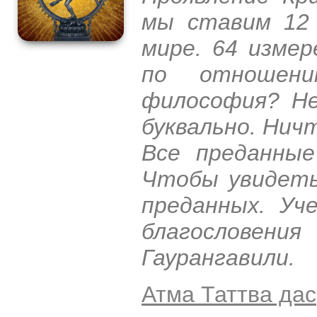
мы ставим 12 
мире. 64 изме
по отношен
философия? Не
буквально. Нич
Все преданные
Чтобы увидеть
преданных. Уч
благослове
Гаурангавили.
Атма Таттва дас