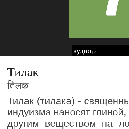
аудио
|
2
Тилак
तिलक
Тилак (тилака) - священн
индуизма наносят глиной,
другим веществом на ло