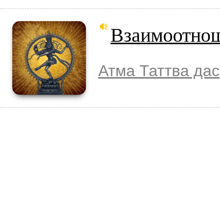
Взаимоотнош
Атма Таттва дас