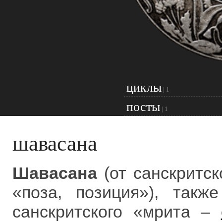
циклы
|
1
посты
|
1
шавасана
Шавасана
(от санскритск
«поза, позиция»), такж
санскритского «мрита –