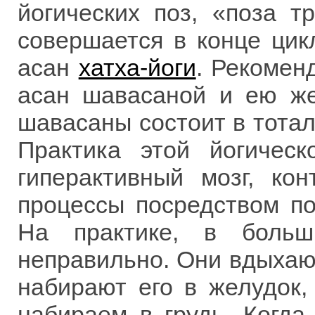
йогических поз, «поза т
совершается в конце цик
асан
хатха-йоги
. Рекоменд
асан шавасаной и ею же
шавасаны состоит в тота
Практика этой йогическ
гиперактивный мозг, ко
процессы посредством по
На практике, в больш
неправильно. Они вдыхают
набирают его в желудок,
набираем в грудь. Когда