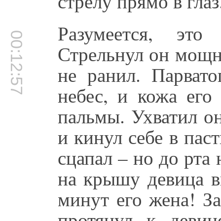
стрелу прямо в глаз
Разумеется, это
00:12:57
Стрельнул он мощн
не ранил. Парват
небес, и кожа его
пальмы. Ухватил о
и кинул себе в пас
сцапал – но до рта 
на крышу девица в
минут его жена! За
протянул к деви