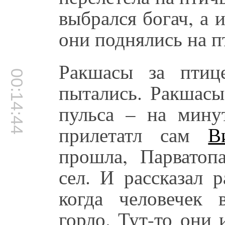
выбрался богач, а 
они поднялись на пт
Ракшасы за птиц
00:14:44
пытались. Ракшасы
пульса – на мину
прилетатл сам
В
прошла, Парватоп
сел. И рассказал 
когда человечек 
горло. Тут-то они 