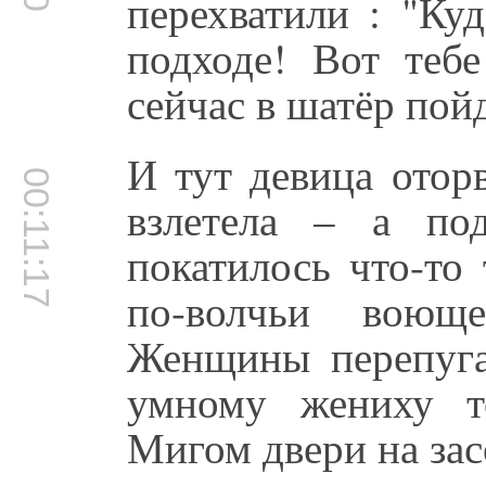
перехватили : "Ку
подходе! Вот тебе
сейчас в шатёр пой
И тут девица отор
00:11:17
взлетела – а по
покатилось что-то
по-волчьи воюще
Женщины перепуга
умному жениху т
Мигом двери на зас