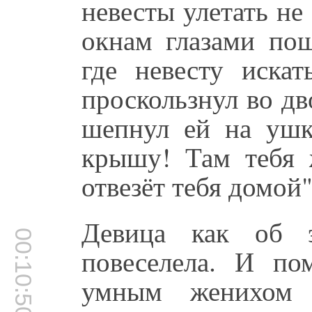
невесты улетать н
окнам глазами пош
где невесту иска
проскользнул во дв
шепнул ей на ушк
крышу! Там тебя 
отвезёт тебя домой"
Девица как об э
00:10:50
повеселела. И по
умным женихом