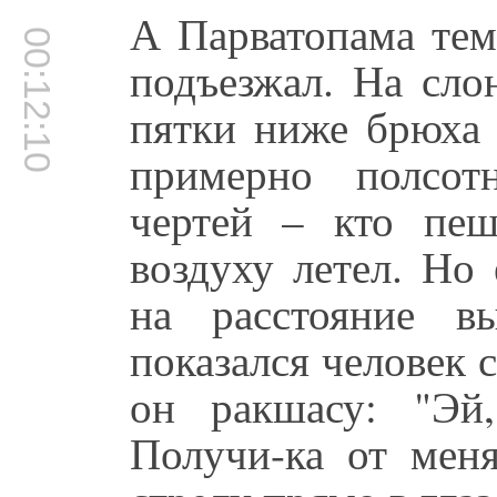
А Парватопама тем
00:12:10
подъезжал. На сло
пятки ниже брюха 
примерно полсот
чертей – кто пеш
воздуху летел. Но
на расстояние в
показался человек 
он ракшасу: "Эй
Получи-ка от мен