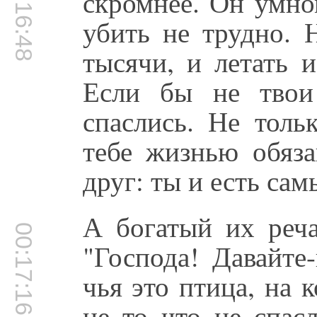
00:16:48
скромнее. Он умно
убить не трудно. 
тысячи, и летать 
Если бы не твои
спаслись. Не толь
тебе жизнью обяза
друг: ты и есть са
А богатый их реча
00:17:16
"Господа! Давайте
чья это птица, на 
не то что не спас