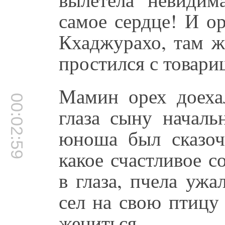
самое сердце! И ор
Кхаджурахо, там ж
простился с товари
Мамин орех доеха
00:02:59
глаза сыну началь
юноша был сказоч
какое счастливое с
в глаза, пчела ужа
сел на свою птицу 
жениться.