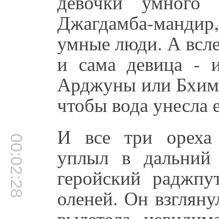
девочки умного
Джагдамба-мандир
умные люди. А всле
и сама девица - и
Арджуны или Бхимы
чтобы вода унесла 
И все три ореха
00:02:28
уплыл в дальний
геройский раджпу
оленей. Он взглянул
вылетела невидим