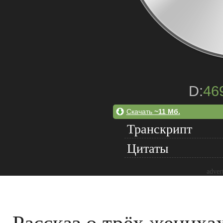
D:
46
Скачать
~11 Мб.
Транскрипт
Цитаты
adver
Рассказ о трёх жениха