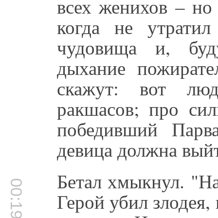
всех женихов – но
когда не утратил
чудовища и, буд
дыхание пожирате
скажут: вот лю
ракшасов; про сил
победивший Парв
девица должна выйт
Бетал хмыкнул. "На
00:19:40
Герой убил злодея, 