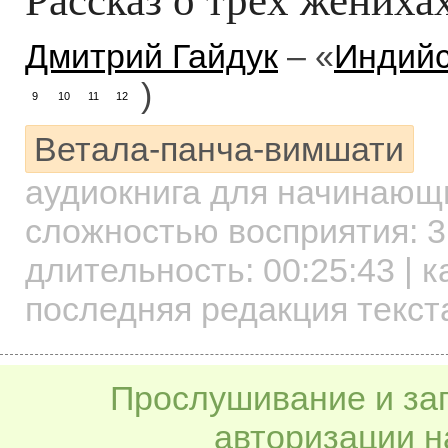
Дмитрий Гайдук
– «
Индийс
)
9
10
11
12
Ветала-панча-вимшати
аудиокнига для начинаю
сложностью восприятия: 3
длительность:
00:25:43
| к
последняя редакция текст
Прослушивание и заг
авторизации н