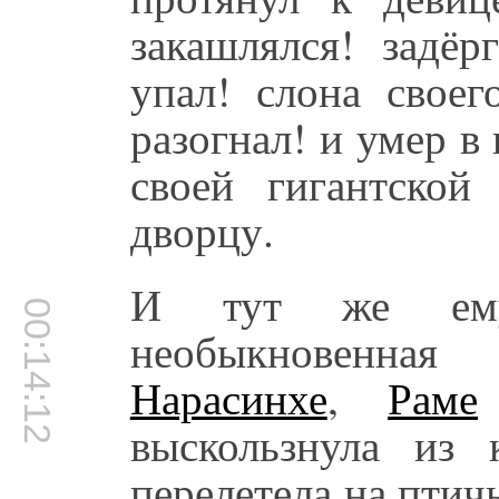
закашлялся! задёр
упал! слона своег
разогнал! и умер в
своей гигантско
дворцу.
И тут же ему
00:14:12
необыкновенна
Нарасинхе
,
Раме
выскользнула из 
перелетела на птич