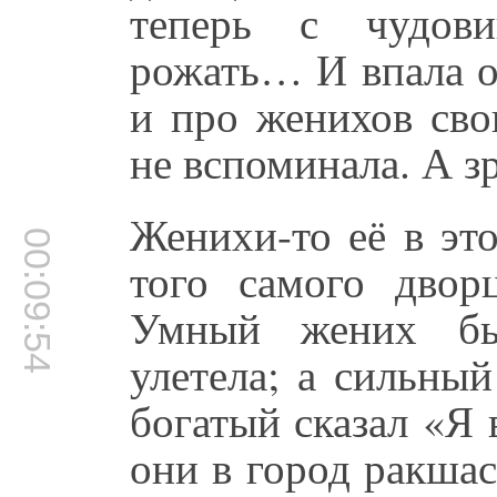
теперь с чудов
рожать… И впала он
и про женихов сво
не вспоминала. А зр
Женихи-то её в эт
00:09:54
того самого двор
Умный жених быс
улетела; а сильный
богатый сказал «Я 
они в город ракшас