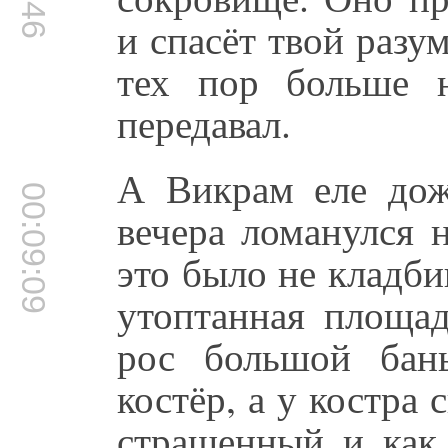
и спасёт твой разу
тех пор больше 
передавал.
А Викрам еле дож
00:09:09
вечера ломанулся 
это было не кладби
утоптанная площад
рос большой бан
костёр, а у костра
страшенный и как 