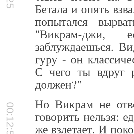
Бетала и опять взва
попытался вырва
"Викрам-джи,
заблуждаешься. Ви
гуру - он классич
С чего ты вдруг 
должен?"
Но Викрам не отве
00:12:54
говорить нельзя: ед
же взлетает. И пок