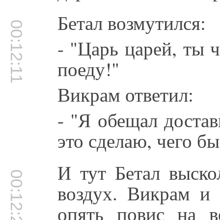
Бетал возмутился:
00:12:11
- "Царь царей, ты 
поеду!"
Викрам ответил:
- "Я обещал доста
это сделаю, чего бы
И тут Бетал выско
00:12:25
воздух. Викрам и 
опять повис на в