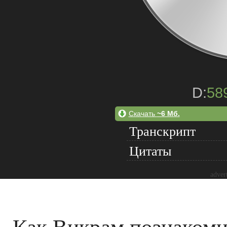
D:
58
Скачать
~6 Мб.
Транскрипт
Цитаты
adver
Как Викрам познакоми