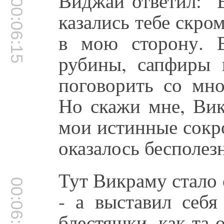
Виджай ответил: "
00:06:15
казались тебе скро
в мою сторону. 
рубины, сапфиры 
поговорить со мн
Но скажи мне, Вик
мои истинные сокр
оказалось бесполез
Тут Викраму стало 
00:06:38
- а выставил себ
блестяшки, как та 