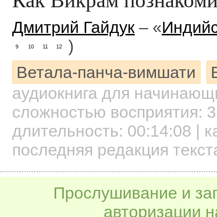
Дмитрий Гайдук
– «
Индийс
)
9
10
11
12
Ветала-панча-вимшати
аудиокнига для начинаю
сложностью восприятия: 3
длительность:
00:14:08
| к
последняя редакция текст
Прослушивание и заг
авторизации н