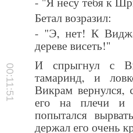
- "Я несу тебя к Ш
Бетал возразил:
- "Э, нет! К Вид
дереве висеть!"
И спрыгнул с Ви
00:11:51
тамаринд, и ловк
Викрам вернулся, с
его на плечи и 
попытался вырват
держал его очень к