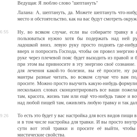
Ведущая: Я люблю слово "шептануть"
Лалана: А, шептануть, да. Можете шептануть что-нибу
место и обстоятельство, как на вас будут смотреть окру
Ну, во всяком случае, если вы собираете травку в 
6:55
пользоваться нужно хотя бы подержать над ней ру
ладошкой вниз, левую руку просто поднять где-нибу
вверх и попросить Господа, чтобы он провел энергию 
руке через плечевой пояс будет выходить из правой и 
при этом вы привносите в эту энергию своё сознание. 
для лечения какой-то болезни, вы её просите, ну 
мантры разные читать, во всяком случае что вам по
просите. Можно просто выучить какую-нибудь формулир
нескольких словах сконцентрировать все ваши пожелан
там, красота, жизнь там или ещё что-нибудь такое и во
над любой пищей там, оживлять любую травку и так дал
То есть это будет у вас настройка для всех видов пищи 
9:26
и в том числе настройка для травки. И вы просто внут
сути вот этой травки и просите её выйти, чтобы 
мистические свойства.