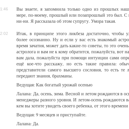
Вы знаете, я запомнила только одно из прошлых наш
1:46
мере, по-моему, прошлый или позапрошлый это был. С 
ни-ни. Я рассказала об этом супругу. Умора такая.
Итак, в принципе этого ликбеза достаточно, чтобы 
2:02
более осознанно. Ну и если у вас есть знакомый астр
время зачатия, может дать какие-то советы, то это очен
астролога и вам не к кому обратится, пожалуйста, вот н
вам дала, пожалуйста при помощи интуиции сами опред
ещё кое-что расскажу, но есть такие правила: об
представители самого высшего сословия, то есть те
передают знания, брахманы.
Ведущая: Как богатый урожай осенью
Лалана: Да, осень, зима. Весной и летом рождаются в о
менеджеры разного уровня. И летом-осень рождаются ва
кем вы хотите увидеть своего ребенка, от этого времени 
Ведущая: 9 месяцев и приступайте.
Лалана: Да.