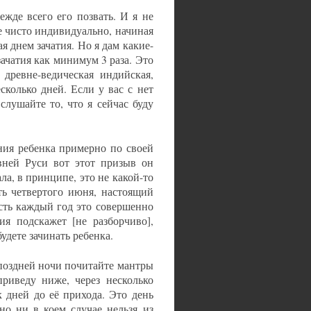
ежде всего его позвать. И я не
е чисто индивидуально, начиная
я днем зачатия. Но я дам какие-
ачатия как минимум 3 раза. Это
древне-ведическая индийская,
сколько дней. Если у вас с нет
слушайте то, что я сейчас буду
ния ребенка примерно по своей
вней Руси вот этот призыв он
а, в принципе, это не какой-то
ть четвертого июня, настоящий
сть каждый год это совершенно
я подскажет [не разборчиво],
будете зачинать ребенка.
 поздней ночи почитайте мантры
приведу ниже, через несколько
 дней до её прихода. Это день
но ни в коем случае нельзя из