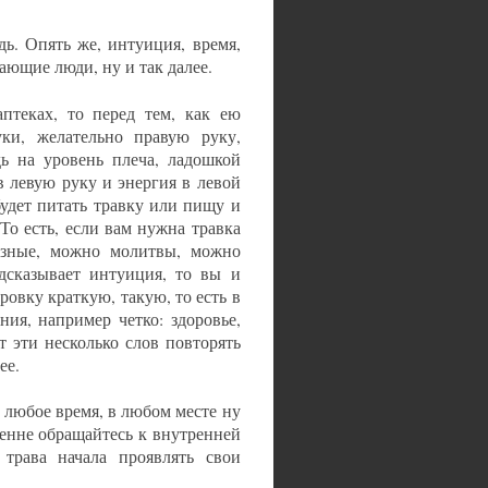
дь. Опять же, интуиция, время,
жающие люди, ну и так далее.
аптеках, то перед тем, как ею
ки, желательно правую руку,
дь на уровень плеча, ладошкой
в левую руку и энергия в левой
будет питать травку или пищу и
То есть, если вам нужна травка
разные, можно молитвы, можно
дсказывает интуиция, то вы и
овку краткую, такую, то есть в
ия, например четко: здоровье,
т эти несколько слов повторять
ее.
в любое время, в любом месте ну
ренне обращайтесь к внутренней
трава начала проявлять свои