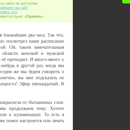
на сайте не доступны
войдите на сайт
лайте это
оявится пункт «
Скачать
»
 ближайшие два часа. Так что,
ьно посмотрел наше расписание
ной. Ой, таким замечательным
в области женской и мужской
 её преподает. И много-много у
нибудь в другой раз, когда мы
егодня же мы будем говорить о
онечно, вы мне подсказать не
Запросто! Эфир пятнадцатый. В
 покраснела от Наташиных слов.
 мы продолжаем тему: Хотите
шли к кульминации. То есть я
же помог настроится или зачать