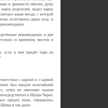
ньше в древности обычно душу
 варну родителей, видел варну
мотрел какая звезда, с которой
том, естественно давал позу, в
е рекомендации.
еделённые рекомендации, я дам
етствии со временем, местом и
р, если к вам придёт пара на
?
ответствии с варной и с кармой
должен был придти величайший
ого, опять же имеющие знания
непосредственно к Шукра Чарьи,
был придти воин, обращались
 Шивы и так далее.