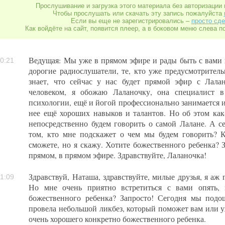
Прослушивание и загрузка этого материала без авторизации 
Чтобы прослушать или скачать эту запись пожалуйста
Если вы еще не зарегистрировались –
просто сде
Как войдёте на сайт, появится плеер, а в боковом меню слева п
Ведущая: Мы уже в прямом эфире и рады быть с вами в
0:21
дорогие радиослушатели, те, кто уже предусмотрител
знает, что сейчас у нас будет прямой эфир с Лала
человеком, я обожаю Лаланочку, она специалист 
психологии, ещё и йогой профессионально занимается и
нее ещё хороших навыков и талантов. Но об этом как-
непосредственно будем говорить о самой Лалане. А с
том, кто мне подскажет о чем мы будем говорить? К
сможете, но я скажу. Хотите божественного ребенка? 
прямом, в прямом эфире. Здравствуйте, Лаланочка!
Здравствуй, Наташа, здравствуйте, милые друзья, я аж
1:09
Но мне очень приятно встретиться с вами опять,
божественного ребенка? Запросто! Сегодня мы подо
провела небольшой ликбез, который поможет вам или у
очень хорошего конкретно божественного ребенка.