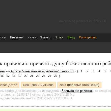
advertising placeholder 728 х 90
осты
Цитатник
Книги
Трекер
Поиск
Вход
Регистрация
к правильно призвать душу божественного реб
ана
– «
Хотите божественного ребёнка? Запросто!
» (
1
2
3
4
5
)
16
17
18
19
20
21
22
23
24
25
чатие детей
женщина и мужчина
секс (половые отношения)
ись эфира для начинающих
из раздела «
Воспитание ребенка
»
со сложнос
тельность:
01:03:17
| качество:
mp3
24kB/s
10 Mb
едняя редакция текста: 2011-11-22 23:28:00 UTC