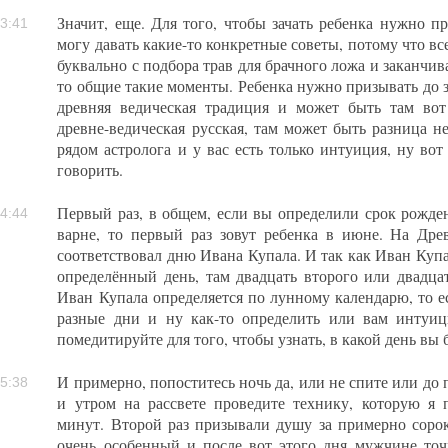
Значит, еще. Для того, чтобы зачать ребенка нужно пр
3:41
могу давать какие-то конкретные советы, потому что вс
буквально с подбора трав для брачного ложа и заканчива
то общие такие моменты. Ребенка нужно призывать до з
древняя ведическая традиция и может быть там вот 
древне-ведическая русская, там может быть разница не
рядом астролога и у вас есть только интуиция, ну вот 
говорить.
Первый раз, в общем, если вы определили срок рожде
4:44
варне, то первый раз зовут ребенка в июне. На Дре
соответствовал дню Ивана Купала. И так как Иван Купал
определённый день, там двадцать второго или двадца
Иван Купала определяется по лунному календарю, то е
разные дни и ну как-то определить или вам интуици
помедитируйте для того, чтобы узнать, в какой день вы 
И примерно, попоститесь ночь да, или не спите или до
5:38
и утром на рассвете проведите технику, которую я 
минут. Второй раз призывали душу за примерно сорок
очень особенный и после вот этого дня мужчине точ