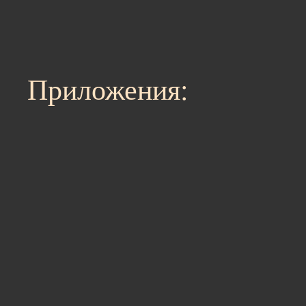
Приложения:
АудиоВеда-andr
АудиоВеда-iOS