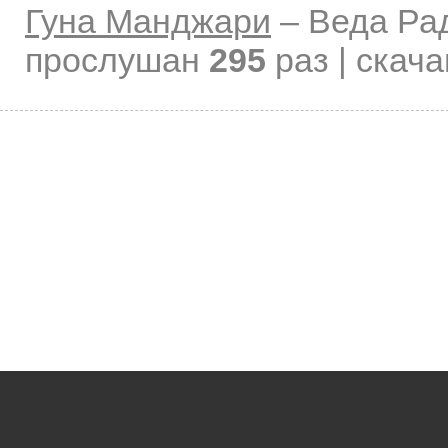
Гуна Манджари
–
Веда Ра
прослушан
295
раз | скач