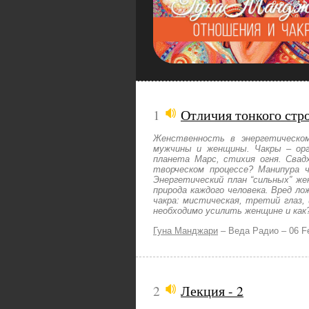
1
Отличия тонкого ст
Женственность в энергетическом
мужчины и женщины. Чакры – орга
планета Марс, стихия огня. Свад
творческом процессе? Манипура 
Энергетический план “сильных” же
природа каждого человека. Вред ло
чакра: мистическая, третий глаз
необходимо усилить женщине и как
Гуна Манджари
–
Веда Радио –
06 F
2
Лекция - 2