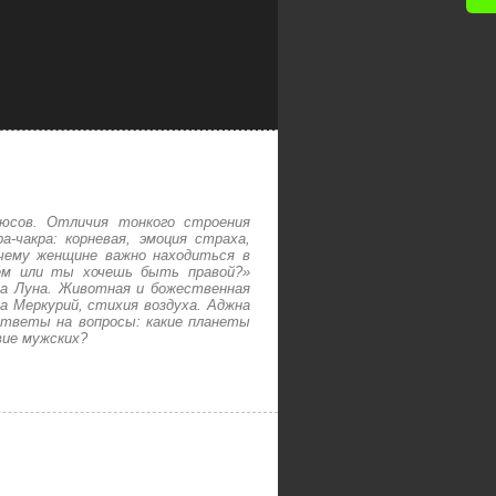
люсов. Отличия тонкого строения
-чакра: корневая, эмоция страха,
очему женщине важно находиться в
жем или ты хочешь быть правой?»
ета Луна. Животная и божественная
та Меркурий, стихия воздуха. Аджна
Ответы на вопросы: какие планеты
вие мужских?