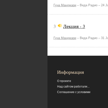
Гуна Манджари
–
Веда Радио –
24 J
3
Лекция - 3
Гуна Манджари
–
Веда Радио –
31 J
Информация
О проекте
Над сайтом работали...
Соглашение с условими