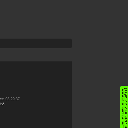
я: 03:29:37
ния
.