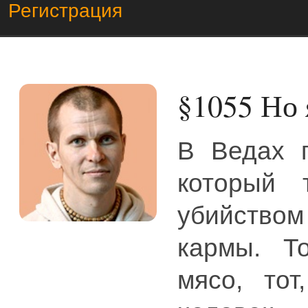
Регистрация
§1055
Но 
В Ведах г
который 
убийством
кармы. То
мясо, тот