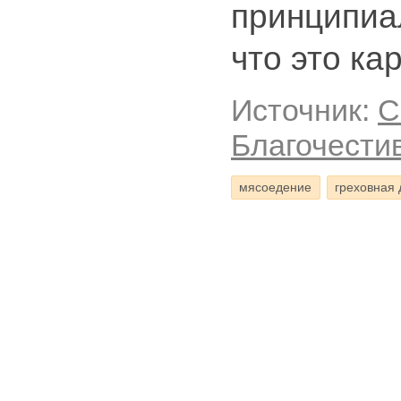
принципиа
что это ка
Источник:
С
Благочестив
мясоедение
греховная 