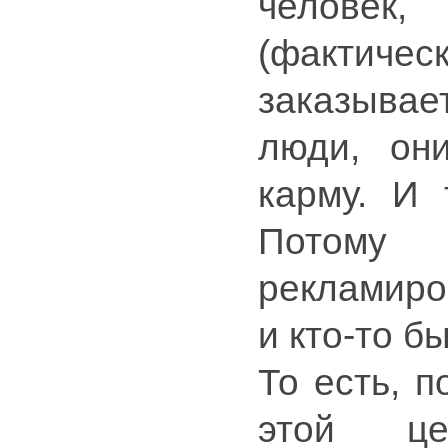
человек,
(фактиче
заказывает
люди, он
карму. И 
Потому
рекламиро
и кто-то б
То есть, п
этой це