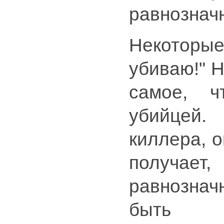
равнознач
Некоторые
убиваю!" Н
самое, ч
убийцей. 
киллера, 
получае
равнознач
быть в