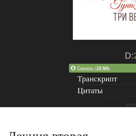
D:
Скачать
~19 Мб.
Транскрипт
Цитаты
adver
Лекция вторая