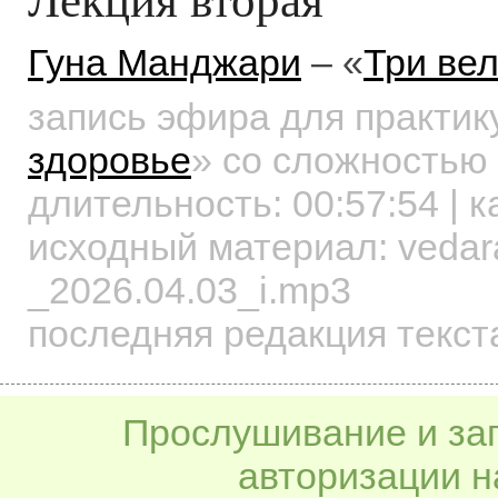
Гуна Манджари
– «
Три ве
запись эфира для практи
здоровье
»
со сложностью 
длительность:
00:57:54
| к
исходный материал: vedara
_2026.04.03_i.mp3
последняя редакция текст
Прослушивание и заг
авторизации н