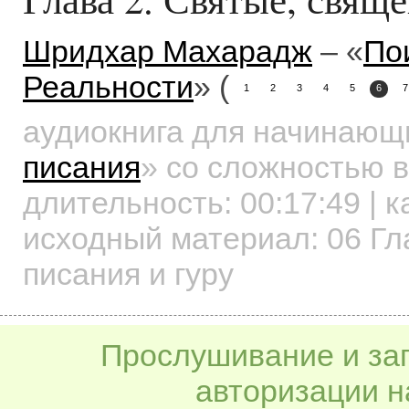
Шридхар Махарадж
– «
По
Реальности
» (
1
2
3
4
5
6
7
аудиокнига для начинаю
писания
»
со сложностью в
длительность:
00:17:49
| к
исходный материал: 06 Гл
писания и гуру
Прослушивание и заг
авторизации н