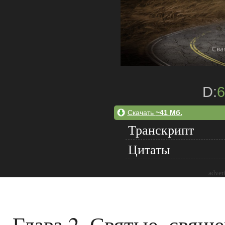
D:
6
Скачать
~41 Мб.
Транскрипт
Цитаты
adver
Глава 2. Святые, свящ