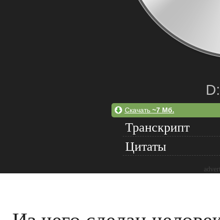
D:
Скачать
~7 Мб.
Транскрипт
Цитаты
adver
Из чего сделан челове