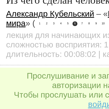
Александр Кубельский
– «
мира
» (
1
2
3
4
5
6
7
8
9
10
лекция для начинающих
и
сложностью восприятия: 1
длительность:
00:08:02
| к
Прослушивание и заг
авторизации н
Чтобы прослушать или с
войди