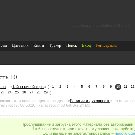
advertising placeholder 728 х 90
осты
Цитатник
Книги
Трекер
Поиск
Вход
Регистрация
сть 10
ана
– «
Тайна синей горы
» (
1
2
3
4
5
6
7
8
9
10
11
12
)
23
24
25
26
27
28
29
иокнига для начинающих
из раздела «
Религия и духовность
»
со сложнос
тельность:
00:53:16
| качество:
mp3
64kB/s
24 Mb
Прослушивание и загрузка этого материала без авторизации 
Чтобы прослушать или скачать эту запись пожалуйста
Если вы еще не зарегистрировались –
просто сде