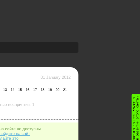
01 January 2012
13
14
15
16
17
18
19
20
21
тью восприятия: 1
на сайте не доступны
войдите на сайт
лайте это