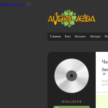
English
Русский
Главная
Блог
Каталог
Авторы
П
Ча
Лал
22
ауд
дли
D:
98
L:
231
F:
3