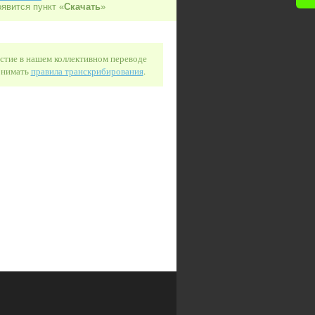
оявится пункт «
Скачать
»
астие в нашем коллективном переводе
понимать
правила транскрибирования
.