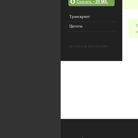
Скачать
~24 Мб.
Транскрипт
Т
Цитаты
а
advertising placeholder