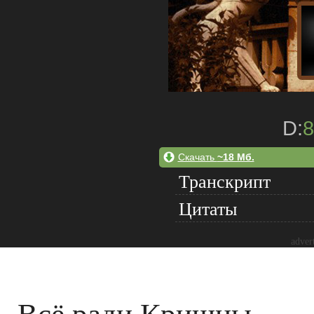
D:
8
Скачать
~18 Мб.
Транскрипт
Цитаты
adver
Всё ради Кришны