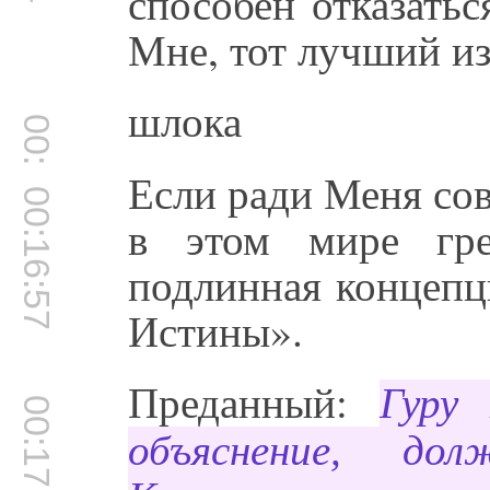
способен отказатьс
Мне, тот лучший и
шлока
00:16:52
Если ради Меня со
00:16:57
в этом мире гре
подлинная концепц
Истины».
Преданный:
Гуру
00:17:18
объяснение, д