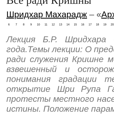
Шридхар Махарадж
– «
Ар
6
7
8
9
10
11
12
13
14
15
16
17
18
19
20
Лекция Б.Р. Шридхара
года.Темы лекции: О пре
ради служения Кришне м
взвешенный и осторож
понимания градации т
открытие Шри Рупа Га
протесты местного насе
истины. Положение парам