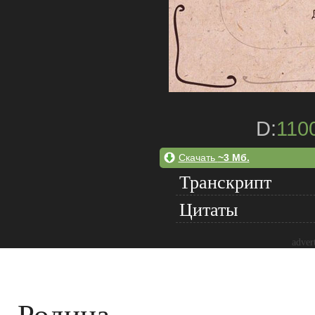
D:
110
Скачать
~3 Мб.
Транскрипт
Цитаты
adver
Родина