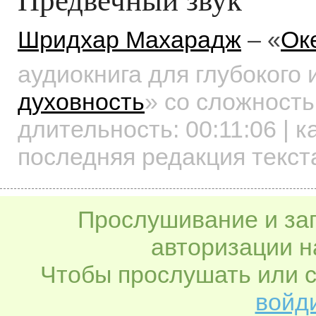
Шридхар Махарадж
– «
Ок
аудиокнига для глубокого
духовность
»
со сложность
длительность:
00:11:06
| к
последняя редакция текст
Прослушивание и заг
авторизации н
Чтобы прослушать или с
войди