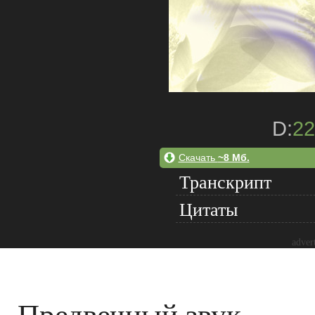
D:
22
Скачать
~8 Мб.
Транскрипт
Цитаты
adver
Предвечный звук