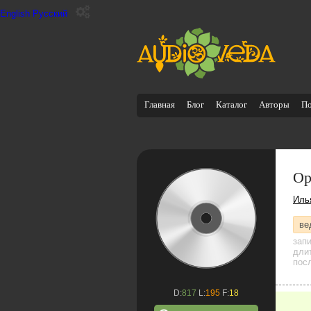
English
Русский
Главная
Блог
Каталог
Авторы
П
Ор
Иль
ве
зап
дли
посл
D:
817
L:
195
F:
18