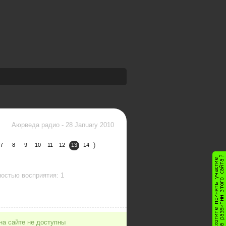
Аюрведа радио
-
28 January 2010
)
7
8
9
10
11
12
13
14
остью восприятия: 1
на сайте не доступны