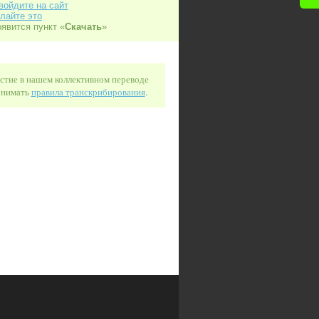
войдите на сайт
лайте это
оявится пункт «
Скачать
»
астие в нашем коллективном переводе
понимать
правила транскрибирования
.