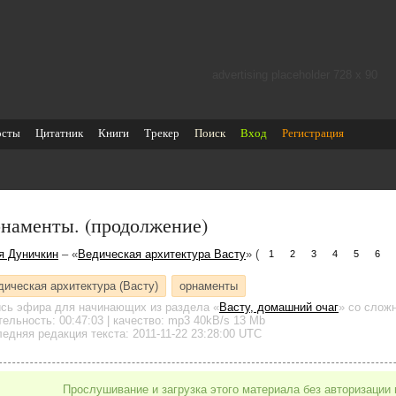
advertising placeholder 728 х 90
осты
Цитатник
Книги
Трекер
Поиск
Вход
Регистрация
наменты. (продолжение)
я Дуничкин
– «
Ведическая архитектура Васту
» (
1
2
3
4
5
6
дическая архитектура (Васту)
орнаменты
ись эфира для начинающих
из раздела «
Васту, домашний очаг
»
со сложн
тельность:
00:47:03
| качество:
mp3
40kB/s
13 Mb
едняя редакция текста: 2011-11-22 23:28:00 UTC
Прослушивание и загрузка этого материала без авторизации 